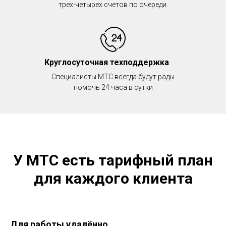
трех-четырех счетов по очереди.
8 (800) 350-80-41
Тарифы
Круглосуточная техподдержка
Акции
Проверить адрес
Специалисты МТС всегда будут рады
Перейти в МТС
помочь 24 часа в сутки
Отдел подключения
Контакты
Политика конфеденциальности
У МТС есть тарифный план
для каждого клиента
Для работы удалённо