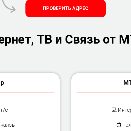
ПРОВЕРИТЬ АДРЕС
рнет, ТВ и Связь от М
ер
МТ
т/с
💻 Инте
налов
📺 Те