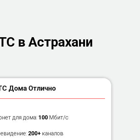
ТС в Астрахани
С Дома Отлично
рнет для дома:
100
Мбит/с
левидение:
200+
каналов