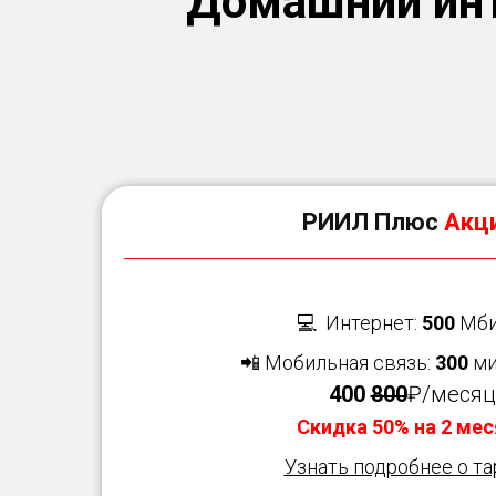
Домашний инт
РИИЛ Плюс
Акци
💻 Интернет:
500
Мби
📲 Мобильная связь:
300
ми
400
800
₽/месяц
Скидка 50% на 2 мес
Узнать подробнее о т