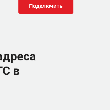
и
адреса
ТС в