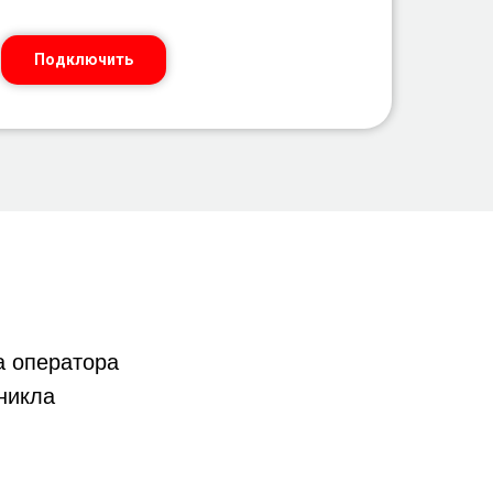
Подключить
 оператора
никла