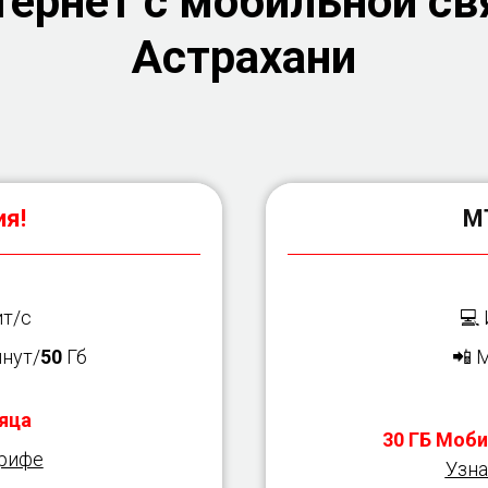
ернет с мобильной св
Астрахани
я!
М
т/с
💻
нут/
50
Гб
📲 
яца
30 ГБ Моби
арифе
Узна