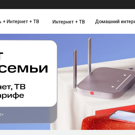
ернет + ТВ
Домашний интернет
Цифро
Интернет + ТВ
Интернет и Цифровое Телевид