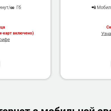
нут/
Гб
📲 Мобил
∞
яца
Ск
им-карт включено)
Узна
арифе