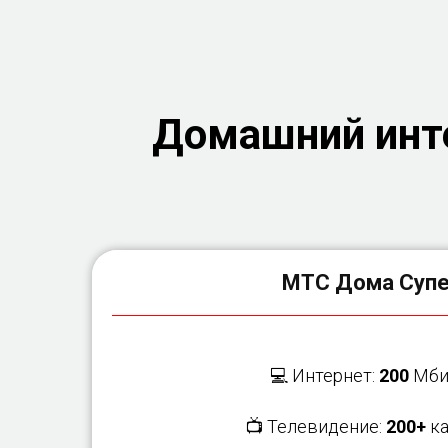
Домашний инте
МТС Дома Суп
💻 Интернет:
200
Мби
📺 Телевидение:
200+
ка