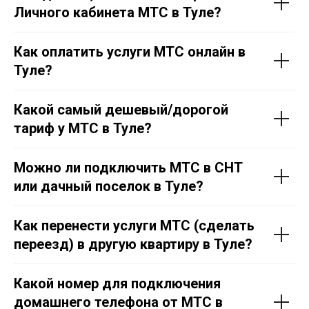
Личного кабинета МТС в Тул
е
?
Как оплатить услуги МТС онлайн в
Тул
е
?
Какой самый дешевый/дорогой
тариф у МТС в Тул
е
?
Можно ли подключить МТС в СНТ
или дачный поселок в Тул
е
?
Как перенести услуги МТС (сделать
переезд) в другую квартиру в Тул
е
?
Какой номер для подключения
домашнего телефона от МТС в
8 (800) 350-80-41