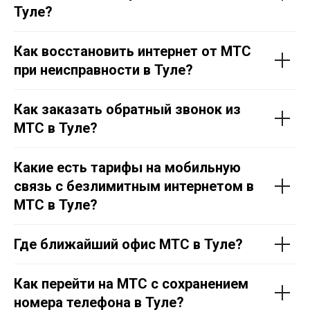
Тул
е
?
Тарифы
Акции
Как восстановить интернет от МТС
Проверить адрес
Перейти в МТС
при неисправности в Тул
е
?
Отдел подключения
Как заказать обратный звонок из
Контакты
Политика конфеденциальности
МТС в Тул
е
?
Какие есть тарифы на мобильную
связь с безлимитным интернетом в
МТС в Тул
е
?
Где ближайший офис МТС в Тул
е
?
Как перейти на МТС с сохранением
номера телефона в Тул
е
?