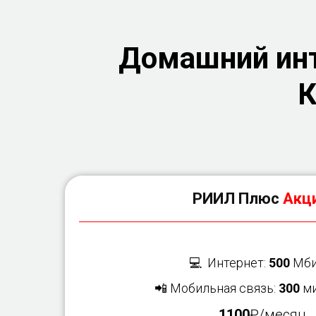
Домашний инт
К
РИИЛ Плюс
Акци
💻 Интернет:
500
Мби
📲 Мобильная связь:
300
ми
1100
₽/месяц