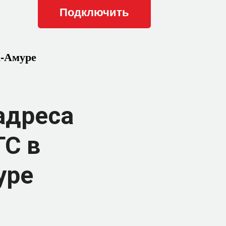
а-Амуре
адреса
ТС в
уре