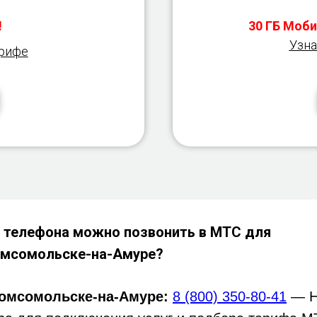
!
30 ГБ Моби
Узна
арифе
 телефона можно позвонить в МТС для
мсомольске-на-Амуре?
омсомольске-на-Амуре:
8 (800) 350-80-41
— Н