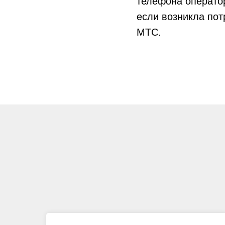
телефона операто
если возникла пот
МТС.