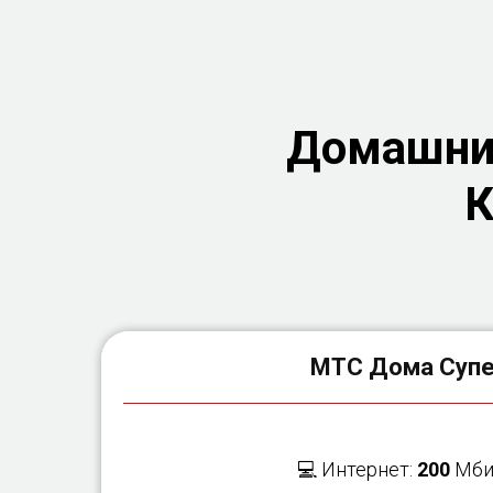
Домашний
К
МТС Дома Суп
💻 Интернет:
200
Мби