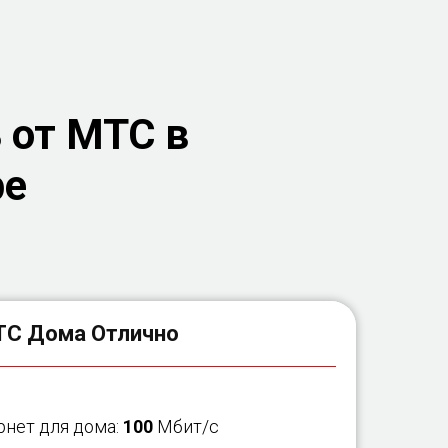
 от МТС в
ре
С Дома Отлично
рнет для дома:
100
Мбит/с