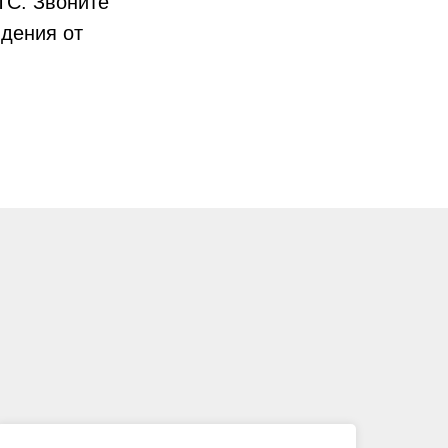
ТС. Звоните
идения от