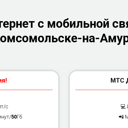
ернет с мобильной св
омсомольске-на-Аму
я!
МТС 
т/с
💻
нут/
50
Гб
📲 