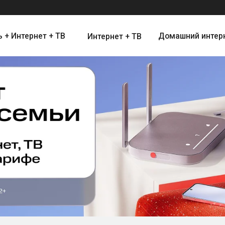
ернет + ТВ
Домашний интернет
Цифро
Интернет + ТВ
Интернет и Цифровое Телевид