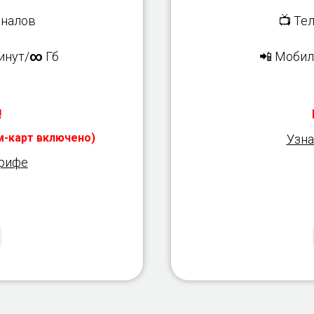
налов
📺 Те
инут/
∞
Гб
📲 Мобил
!
им-карт включено)
Узна
арифе