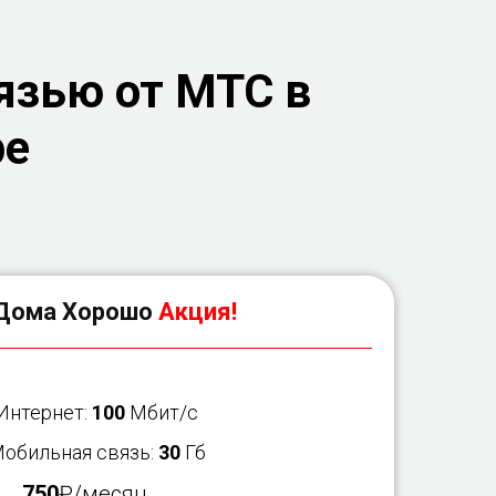
язью от МТС в
ре
Дома Хорошо
Акция!
 Интернет:
100
Мбит/с
Мобильная связь:
30
Гб
750
₽/месяц