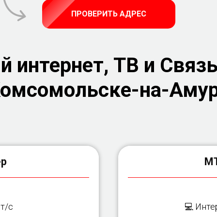
ПРОВЕРИТЬ АДРЕС
 интернет, ТВ и Связь
омсомольске-на-Аму
ер
МТ
т/с
💻 Инте