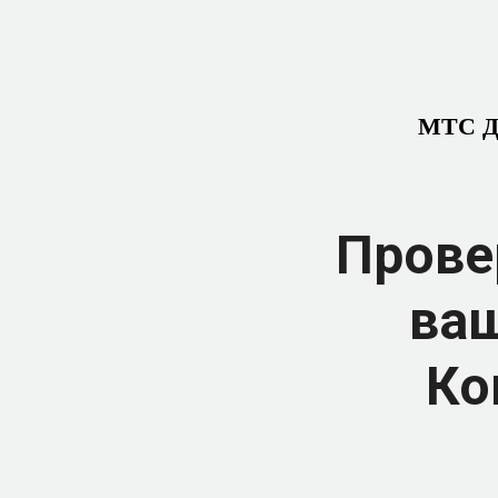
МТС До
Прове
ваш
Ко