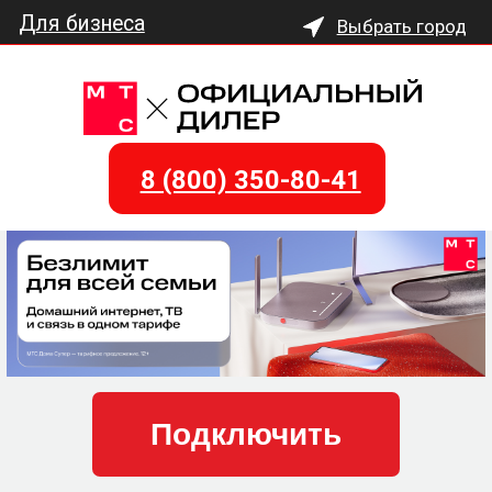
Для бизнеса
Выбрать город
Подключите Домашний
Интернет и Цифровое
Телевидение от МТС
8 (800) 350-80-41
Подключить