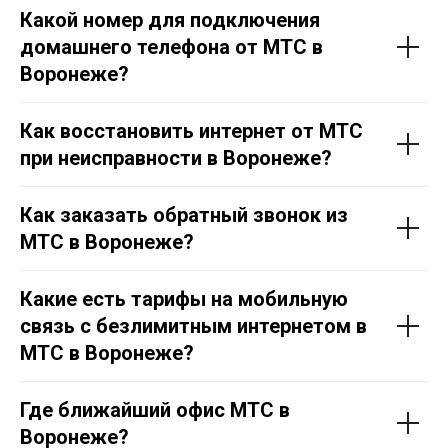
Какой номер для подключения
домашнего телефона от МТС в
Воронеже?
8 (800) 350-80-41
Как восстановить интернет от МТС
Тарифы
при неисправности в Воронеже?
Акции
Проверить адрес
Перейти в МТС
Как заказать обратный звонок из
МТС в Воронеже?
Отдел подключения
Контакты
Политика конфеденциальности
Какие есть тарифы на мобильную
связь с безлимитным интернетом в
МТС в Воронеже?
Где ближайший офис МТС в
Воронеже?