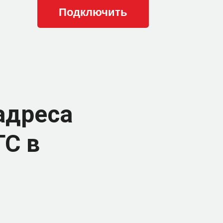
адреса
ТС в