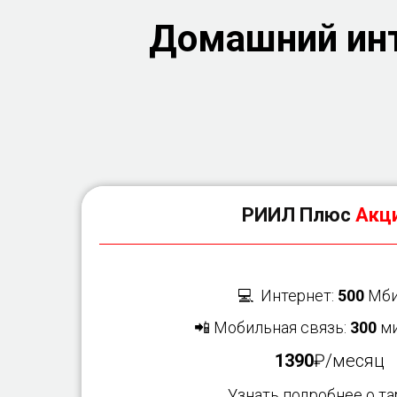
Домашний инт
РИИЛ Плюс
Акци
💻 Интернет:
500
Мби
📲 Мобильная связь:
300
ми
1390
₽/месяц
Узнать подробнее о т