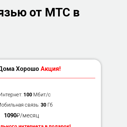
язью от МТС в
Дома Хорошо
Акция!
 Интернет:
100
Мбит/с
Мобильная связь:
30
Гб
1090
₽/месяц
льного интернета в подарок!