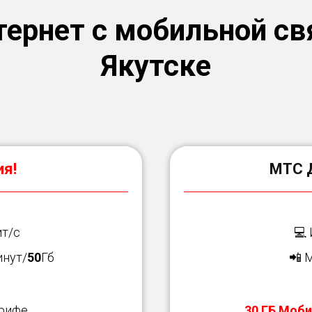
ернет с мобильной св
Якутске
я!
МТС 
т/с
💻
нут/
50
Гб
📲 
арифе
30 ГБ Моби