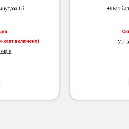
инут/
∞
Гб
📲 Мобил
цев
Ск
им-карт включено)
Узна
арифе