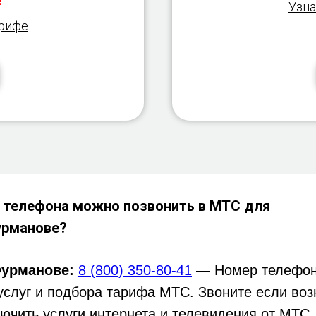
!
Узна
арифе
 телефона можно позвонить в МТС для
урманове?
урманове:
8 (800) 350-80-41
— Номер телефон
услуг и подбора тарифа МТС. Звоните если воз
ючить услуги интернета и телевидения от МТС.