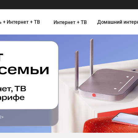
ернет + ТВ
Домашний интернет
Цифро
Интернет + ТВ
Интернет и Цифровое Телевид