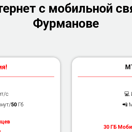
ернет с мобильной св
Фурманове
я!
М
т/с
💻
нут/
50
Гб
📲 
яцев
30 ГБ Моби