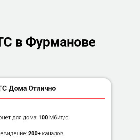
ТС в Фурманове
С Дома Отлично
рнет для дома:
100
Мбит/с
левидение:
200+
каналов