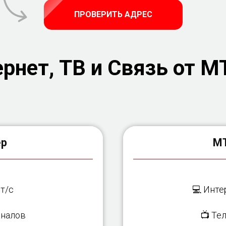
ПРОВЕРИТЬ АДРЕС
рнет, ТВ и Связь от М
ер
МТ
т/с
💻 Инте
налов
📺 Те