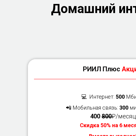
Домашний инт
РИИЛ Плюс
Акци
💻 Интернет:
500
Мби
📲 Мобильная связь:
300
ми
400
800
₽/месяц
Скидка 50% на 6 мес