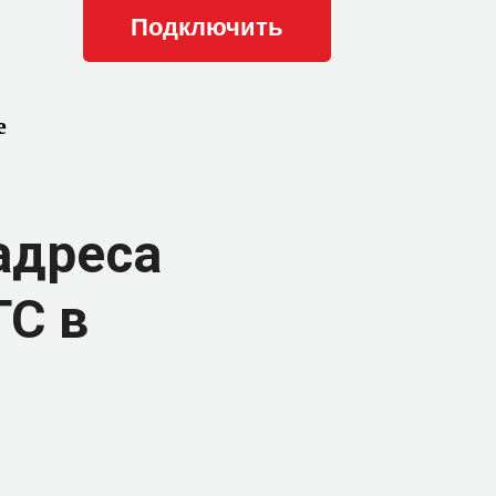
е
адреса
ТС в