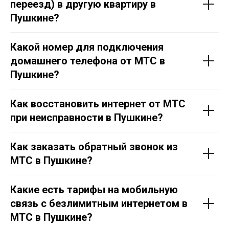
переезд) в другую квартиру в
Пушкине
?
Какой номер для подключения
домашнего телефона от МТС в
Пушкине
?
8 (800) 350-80-41
Как восстановить интернет от МТС
Тарифы
Акции
при неисправности в
Пушкине
?
Проверить адрес
Перейти в МТС
Как заказать обратный звонок из
Отдел подключения
МТС в
Пушкине
?
Контакты
Политика конфеденциальности
Какие есть тарифы на мобильную
связь с безлимитным интернетом в
МТС в
Пушкине
?