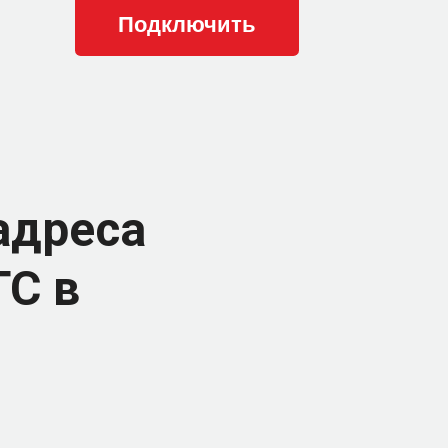
адреса
ТС в