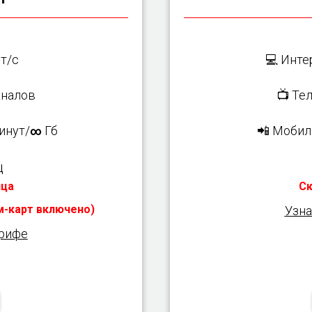
т/с
💻 Инте
налов
📺 Те
инут/
Гб
📲 Мобил
∞
ц
яца
Ск
им-карт включено)
Узна
арифе