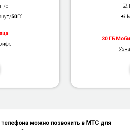
т/с
💻
нут/
50
Гб
📲 
яца
30 ГБ Моби
арифе
Узна
 телефона можно позвонить в МТС для