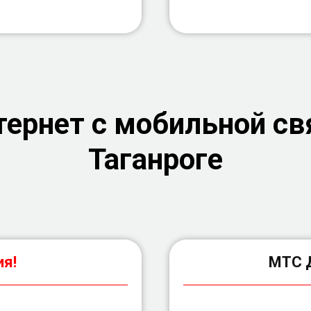
ернет с мобильной св
Таганроге
я!
МТС 