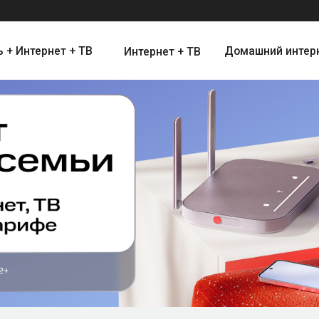
ернет + ТВ
Домашний интернет
Цифро
Интернет + ТВ
Интернет и Цифровое Телевид