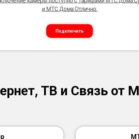
ключение камеры доступно с тарифами МТС Дома С
и МТС Дома Отлично.
Подключить
рнет, ТВ и Связь от М
ер
МТ