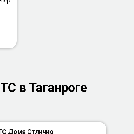
упер
ТС в Таганроге
С Дома Отлично