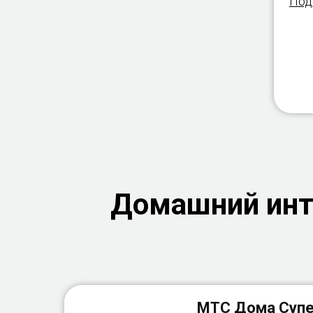
Под
Домашний инте
МТС Дома Суп