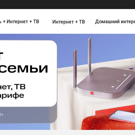
ернет + ТВ
Домашний интернет
Цифро
Интернет + ТВ
Интернет и Цифровое Телевид