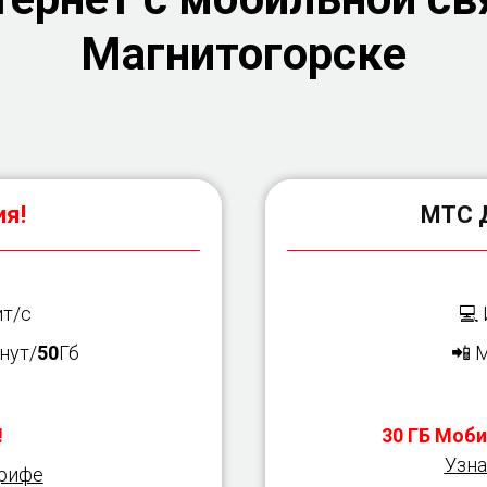
Магнитогорске
я!
МТС 
т/с
💻
нут/
50
Гб
📲 
!
30 ГБ Моби
Узна
арифе