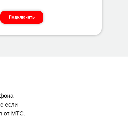
Подключить
фона
е если
я от МТС.