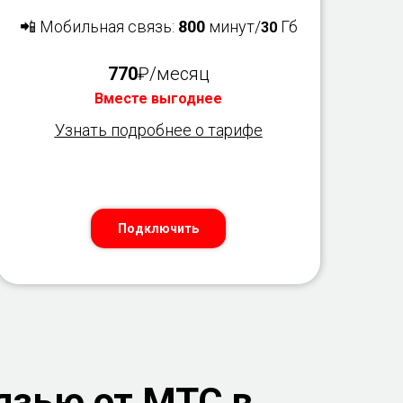
📲 Мобильная связь:
800
минут/
Гб
30
770
₽/месяц
Вместе выгоднее
Узнать подробнее о тарифе
Подключить
язью от МТС в