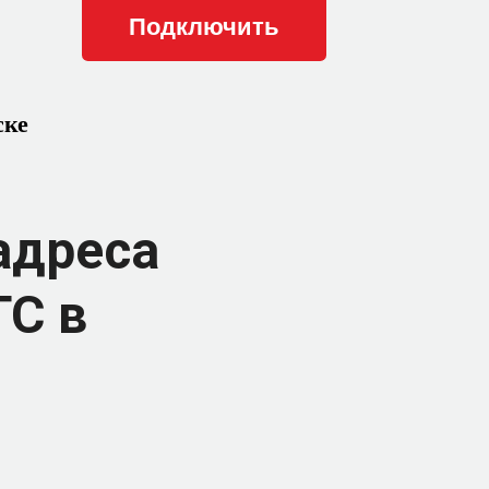
ске
адреса
ТС в