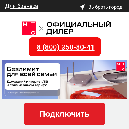
Для бизнеса
Выбрать город
Подключите Домашний
Интернет и Цифровое
Телевидение от МТС
8 (800) 350-80-41
Подключить