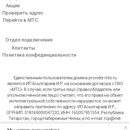
Единственным пользователем домена provider-mts.ru
является ИП Асылгараев И.Р. на основании договора с ПАО
«МТС». В случае, если третье лицо (правообладатель или
уполномоченное им лицо) считает, что его права на объект
интеллектуальной собственности нарушаются, он может
направить претензию по адресу: ИП Асылгараев И.Р.,
ОГРНИП: 318169000047232, ИНН: 165057951554; Республика
Татарстан, город Набережные Челны, и по e-mail: rop@inet-
ru.ru.