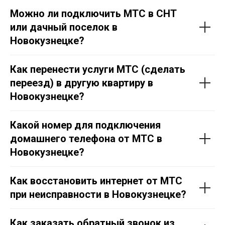
Можно ли подключить МТС в СНТ
или дачный поселок в
Новокузнецке?
Как перенести услуги МТС (сделать
8 (800) 350-80-41
переезд) в другую квартиру в
Тарифы
Новокузнецке?
Акции
Проверить адрес
Перейти в МТС
Какой номер для подключения
домашнего телефона от МТС в
Отдел подключения
Новокузнецке?
Контакты
Политика конфеденциальности
Как восстановить интернет от МТС
при неисправности в Новокузнецке?
Как заказать обратный звонок из