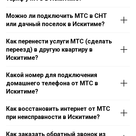
Можно ли подключить МТС в СНТ
или дачный поселок в Искитиме?
Как перенести услуги МТС (сделать
8 (800) 350-80-41
переезд) в другую квартиру в
Искитиме?
Тарифы
Акции
Проверить адрес
Перейти в МТС
Какой номер для подключения
домашнего телефона от МТС в
Отдел подключения
Искитиме?
Контакты
Политика конфеденциальности
Как восстановить интернет от МТС
при неисправности в Искитиме?
Как заказать обратный звонок из