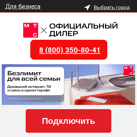
Для бизнеса
Выбрать город
Подключите Домашний
Интернет и Цифровое
Телевидение от МТС
8 (800) 350-80-41
Подключить