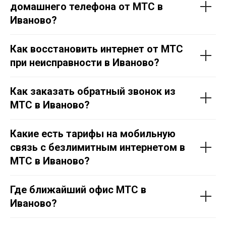
домашнего телефона от МТС в
Иваново?
8 (800) 350-80-41
Как восстановить интернет от МТС
при неисправности в Иваново?
Тарифы
Акции
Проверить адрес
Как заказать обратный звонок из
Перейти в МТС
МТС в Иваново?
Отдел подключения
Контакты
Какие есть тарифы на мобильную
Политика конфеденциальности
связь с безлимитным интернетом в
МТС в Иваново?
Где ближайший офис МТС в
Иваново?