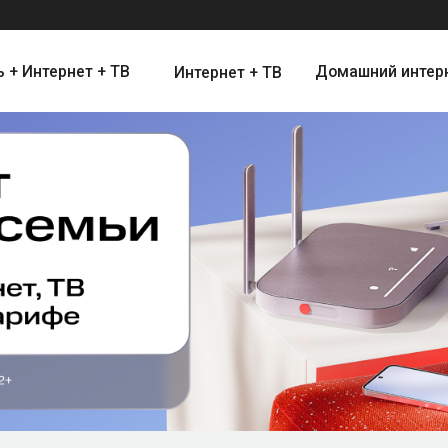
ернет + ТВ
Домашний интернет
Цифро
Интернет + ТВ
Интернет и Цифровое Телевид