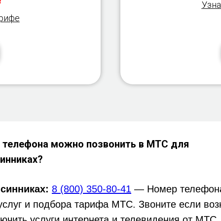
!
Узна
арифе
 телефона можно позвонить в МТС для
инниках?
синниках:
8 (800) 350-80-41
— Номер телефона
услуг и подбора тарифа МТС. Звоните если воз
ючить услуги интернета и телевидения от МТС.