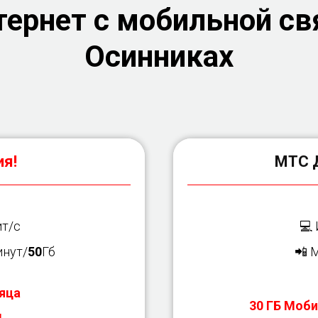
ернет с мобильной св
Осинниках
я!
МТС 
т/с
💻
нут/
50
Гб
📲 
яца
30 ГБ Моби