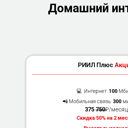
Домашний инт
РИИЛ Плюс
Акци
💻 Интернет:
100
Мби
📲 Мобильная связь:
300
ми
375
750
₽/месяц
Скидка 50% на 2 мес