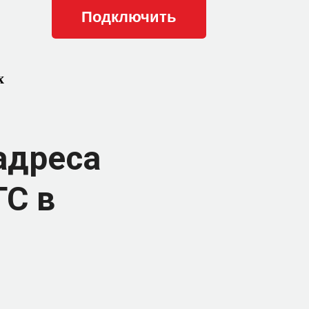
х
адреса
ТС в